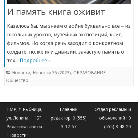
И память книга оживит
Казалось бы, мы знаем о войне буквально все – из
школьных уроков, музейных экспозиций, книг,
фильмов. Но когда речь заходит о конкретном
солдате, полке или дивизии, зачастую память о
тех…
Подробнее »
Новости
,
Новости 36 (2023)
,
ОБРАЗОВАНИЕ
,
Общество
ПМР, г. Рыбница,
Главный
Отдел рекламы и
ул. Ленина, 1 "Б"
редактор: 0 (555)
объявлений : 0
Редакция газеты
3-12-67
(555) 3-48-20
"Новости"