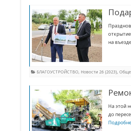
Подар
Празднов
открытие
на въезде
БЛАГОУСТРОЙСТВО
,
Новости 26 (2023)
,
Обще
Ремон
На этой н
до перес
Подробне