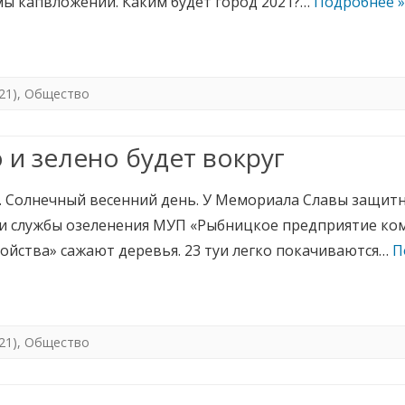
ы капвложений. Каким будет город 2021?…
Подробнее »
21)
,
Общество
 и зелено будет вокруг
я. Солнечный весенний день. У Мемориала Славы защит
и службы озеленения МУП «Рыбницкое предприятие ком
ройства» сажают деревья. 23 туи легко покачиваются…
П
21)
,
Общество