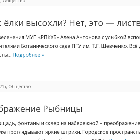
)
,
Общество
с ёлки высохли? Нет, это — лист
зеленения МУП «РПКХБ» Алёна Антонова с улыбкой вспом
телями Ботанического сада ПГУ им. Т.Г. Шевченко. Всё
исты…
Подробнее »
21)
,
Общество
бражение Рыбницы
ощадь, фонтаны и сквер на набережной – преображени
уже проглядывают яркие штрихи. Городское пространст