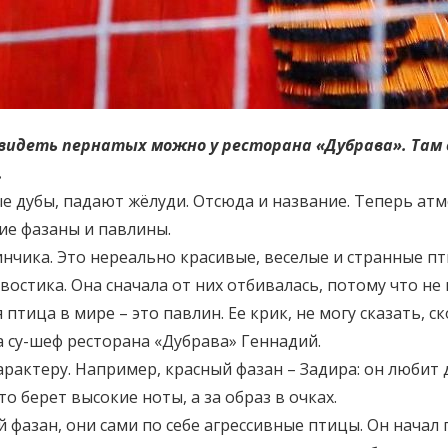
 Увидеть пернатых можно у ресторана «Дубрава». Там
.
вые дубы, падают жёлуди. Отсюда и название. Теперь ат
кие фазаны и павлины.
нчика. Это нереально красивые, веселые и странные пт
хвостика. Она сначала от них отбивалась, потому что не
 птица в мире – это павлин. Ее крик, не могу сказать, с
 су-шеф ресторана «Дубрава» Геннадий.
арактеру. Например, красный фазан – Задира: он любит 
то берет высокие ноты, а за образ в очках.
 фазан, они сами по себе агрессивные птицы. Он начал 