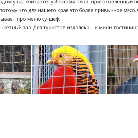
ом у нас считается узбекский плов, приготовленный по
отому что для нашего края это более привычное мясо. 
азывает про меню су-шеф.
кетный зал. Для туристов издалека – и мини-гостиница