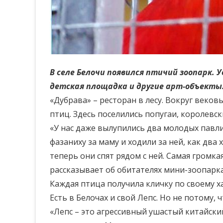
В селе Белочи появился птичий зоопарк.
детская площадка и другие арт-объекты
«Дубрава» – ресторан в лесу. Вокруг веко
птиц. Здесь поселились попугаи, королевс
«У нас даже вылупились два молодых павли
фазаниху за маму и ходили за ней, как два 
теперь они спят рядом с ней. Самая громкая
рассказывает об обитателях мини-зоопарка
Каждая птица получила кличку по своему х
Есть в Белочах и свой Лепс. Но не потому, ч
«Лепс – это агрессивный ушастый китайский