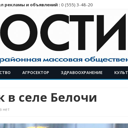
л рекламы и объявлений :
0 (555) 3-48-20
Перейти
СТВО
АГРОСЕКТОР
ЗДРАВООХРАНЕНИЕ
КУЛЬТ
к
содержимому
 в селе Белочи
к
в
нет
записи