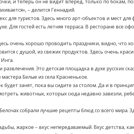
очки, и теперь он не видит вперед, только по бокам, п
ахивается», – делится Геннадий.
лекс для туристов. Здесь много арт-объектов и мест дл
хе. Для гостей есть летняя терраса. В ресторане все 
десь очень хорошо проводить праздники, видно, что хо
овится с душой, из свежих продуктов. Здесь очень краси
 Инга.
и развлечения. Это детская площадка в духе русских ск
 мастера Белые из села Красненькое.
к будет занят, пока вы сидите за столом. Да и в принц
отреть животных, которых сюда недавно завезли, ребе
 Белочах собрали лучшие рецепты блюд со всего мира. 
дьбы, жаркое – вкус непередаваемый. Вкус детства, как 