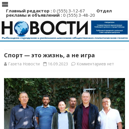
Главный редактор :
0 (555) 3-12-67
Отдел
рекламы и объявлений :
0 (555) 3-48-20
Перейти
к
содержимому
Спорт — это жизнь, а не игра
к
Газета Новости
16.09.2023
Комментариев
нет
записи
Спорт
—
это
жизнь,
а