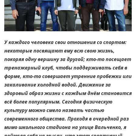
не
игра
У каждого человека свои отношения со спортом:
некоторые посвящают ему всю свою жизнь,
покоряя одну вершину за другой; кто-то посещает
тренажерный клуб, чтобы поддерживать себя в
форме, кто-то совершает утренние пробежки или
закаливание холодной водой. Движение за
здоровый образ жизни с каждым днём становится
всё более популярным. Сегодня физическую
культуру можно смело назвать частью
современного общества. Проходя в очередной раз
мимо школьного стадиона на улице Вальченко, я
поймала себя на мысли, что этот спортивный