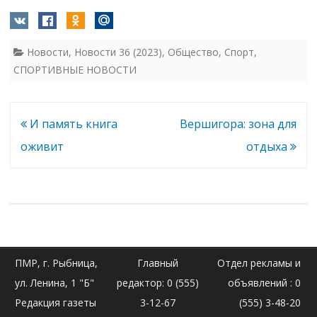
Новости
,
Новости 36 (2023)
,
Общество
,
Спорт
,
СПОРТИВНЫЕ НОВОСТИ
Навигация
И память книга
Вершигора: зона для
по
оживит
отдыха
записям
ПМР, г. Рыбница,
Главный
Отдел рекламы и
ул. Ленина, 1 "Б"
редактор: 0 (555)
объявлений : 0
Редакция газеты
3-12-67
(555) 3-48-20