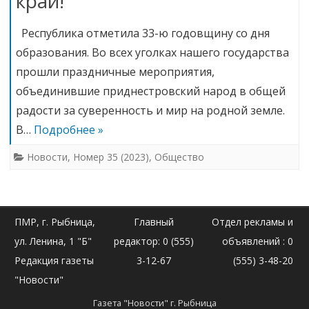
край!
Республика отметила 33-ю годовщину со дня
образования. Во всех уголках нашего государства
прошли праздничные мероприятия,
объединившие приднестровский народ в общей
радости за суверенность и мир на родной земле.
В…
Подробнее »
Новости
,
Номер 35 (2023)
,
Общество
ПМР, г. Рыбница,
Главный
Отдел рекламы и
ул. Ленина, 1 "Б"
редактор: 0 (555)
объявлений : 0
Редакция газеты
3-12-67
(555) 3-48-20
"Новости"
Газета "Новости" г. Рыбница