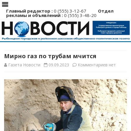
Главный редактор :
0 (555) 3-12-67
Отдел
рекламы и объявлений :
0 (555) 3-48-20
Перейти
к
содержимому
Мирно газ по трубам мчится
к
Газета Новости
09.09.2023
Комментариев
нет
записи
Мирно
газ
по
трубам
мчится