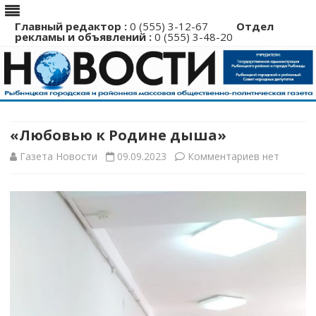
Главный редактор :
0 (555) 3-12-67
Отдел
рекламы и объявлений :
0 (555) 3-48-20
Перейти
к
содержимому
«Любовью к Родине дыша»
к
Газета Новости
09.09.2023
Комментариев
нет
записи
«Любовью
к
Родине
дыша»