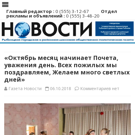
Главный редактор :
0 (555) 3-12-67
Отдел
рекламы и объявлений :
0 (555) 3-48-20
Перейти
к
содержимому
«Октябрь месяц начинает Почета,
уважения день. Всех пожилых мы
поздравляем, Желаем много светлых
дней»
к
Газета Новости
06.10.2018
Комментариев
нет
записи
«Октябрь
месяц
начинает