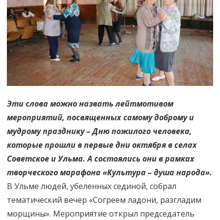
Почета,
уважения
день.
Всех
пожилых
мы
Эти слова можно назвать лейтмотивом
поздравляе
мероприятий, посвященных самому доброму и
Желаем
мудрому празднику – Дню пожилого человека,
которые прошли в первые дни октября в селах
много
Советское и Ульма. А состоялись они в рамках
светлых
творческого марафона «Культура – душа народа».
дней»
В Ульме людей, убеленных сединой, собрал
тематический вечер «Согреем ладони, разгладим
морщины». Мероприятие открыл председатель