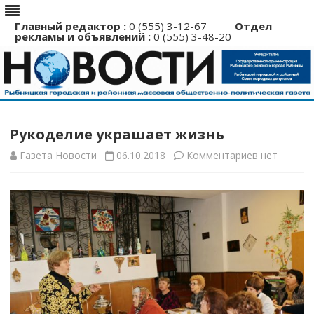
Главный редактор :
0 (555) 3-12-67
Отдел
рекламы и объявлений :
0 (555) 3-48-20
Перейти
к
содержимому
Рукоделие украшает жизнь
к
Газета Новости
06.10.2018
Комментариев
нет
записи
Рукоделие
украшает
жизнь