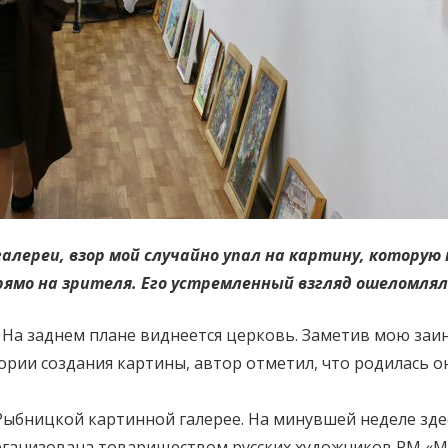
алереи, взор мой случайно упал на картину, которую
ямо на зрителя. Его устремленный взгляд ошеломлял
. На заднем плане виднеется церковь. Заметив мою заи
ории создания картины, автор отметил, что родилась он
Рыбницкой картинной галерее. На минувшей неделе зде
ганизована товариществом русских художников РМ «М-