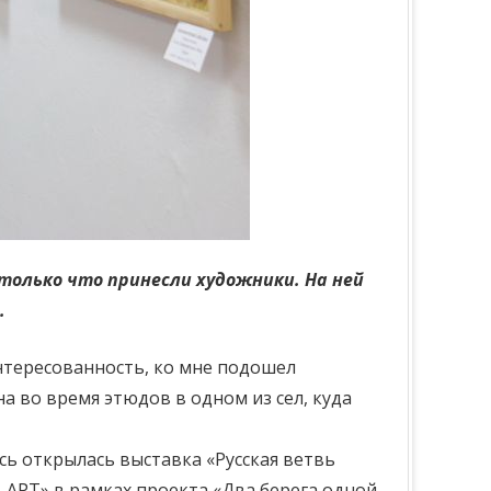
 только что принесли художники. На ней
.
нтересованность, ко мне подошел
а во время этюдов в одном из сел, куда
сь открылась выставка «Русская ветвь
АРТ» в рамках проекта «Два берега одной