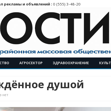
л рекламы и объявлений :
0 (555) 3-48-20
Перейти
СТВО
АГРОСЕКТОР
ЗДРАВООХРАНЕНИЕ
КУЛЬТ
к
содержимому
ождённое душой
к
в
нет
записи