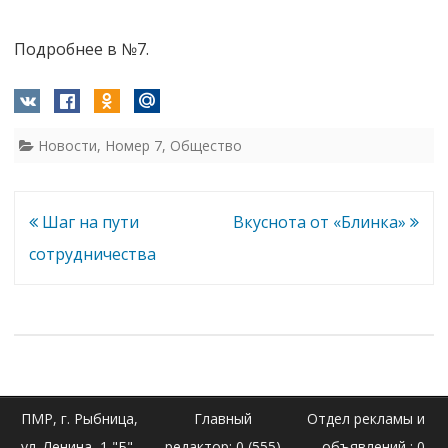
Подробнее в №7.
Новости
,
Номер 7
,
Общество
Навигация
Шаг на пути
Вкуснота от «Блинка»
по
сотрудничества
записям
ПМР, г. Рыбница,
Главный
Отдел рекламы и
ул. Ленина, 1 "Б"
редактор: 0 (555)
объявлений : 0