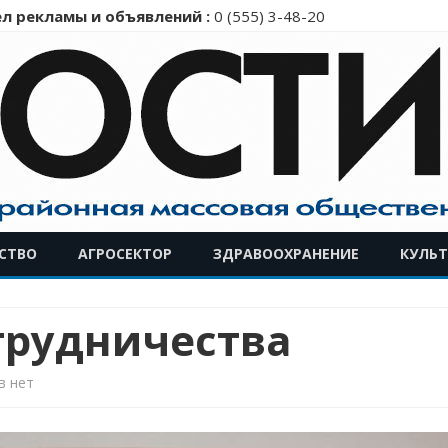
л рекламы и объявлений :
0 (555) 3-48-20
Перейти
СТВО
АГРОСЕКТОР
ЗДРАВООХРАНЕНИЕ
КУЛЬТ
к
содержимому
трудничества
к
в
нет
записи