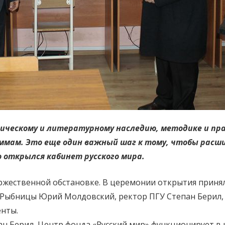
ическому и литературному наследию, методике и пра
ммам. Это еще один важный шаг к тому, чтобы расш
о открылся кабинет русского мира.
ржественной обстановке. В церемонии открытия принял
. Рыбницы Юрий Молдовский, ректор ПГУ Степан Берил
енты.
ан Берил, Центр фонда «Русский мир» функционирует в