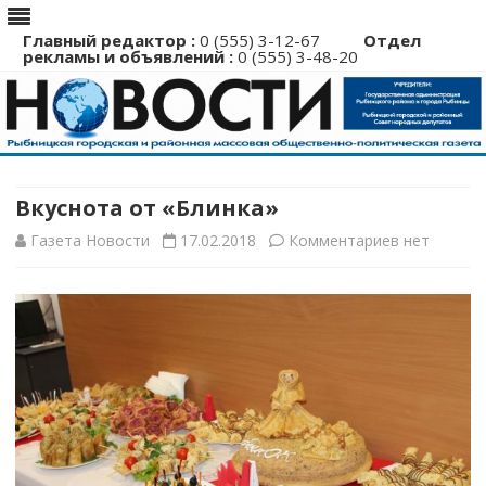
Главный редактор :
0 (555) 3-12-67
Отдел
рекламы и объявлений :
0 (555) 3-48-20
Перейти
к
содержимому
Вкуснота от «Блинка»
к
Газета Новости
17.02.2018
Комментариев
нет
записи
Вкуснота
от
«Блинка»