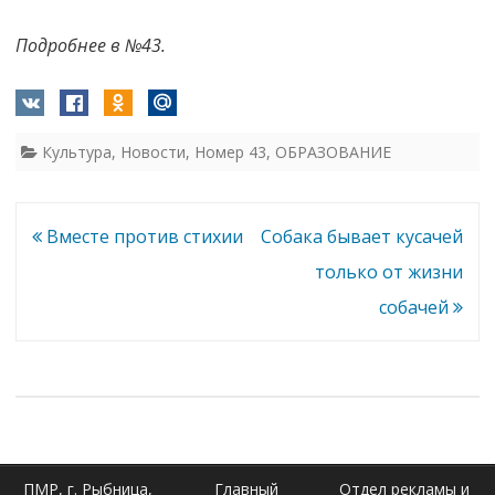
Подробнее в №43.
Культура
,
Новости
,
Номер 43
,
ОБРАЗОВАНИЕ
Навигация
Вместе против стихии
Собака бывает кусачей
по
только от жизни
записям
собачей
ПМР, г. Рыбница,
Главный
Отдел рекламы и