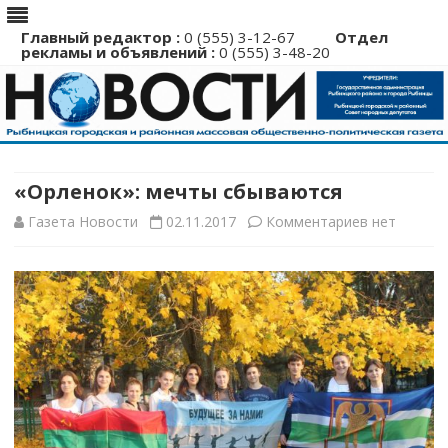
Главный редактор :
0 (555) 3-12-67
Отдел
рекламы и объявлений :
0 (555) 3-48-20
Перейти
к
содержимому
«Орленок»: мечты сбываются
к
Газета Новости
02.11.2017
Комментариев
нет
записи
«Орленок»:
мечты
сбываются