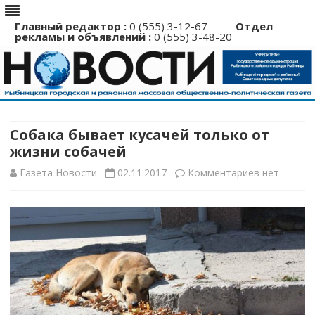
Главный редактор :
0 (555) 3-12-67
Отдел
рекламы и объявлений :
0 (555) 3-48-20
Перейти
к
содержимому
Собака бывает кусачей только от
жизни собачей
к
Газета Новости
02.11.2017
Комментариев
нет
записи
Собака
бывает
кусачей
только