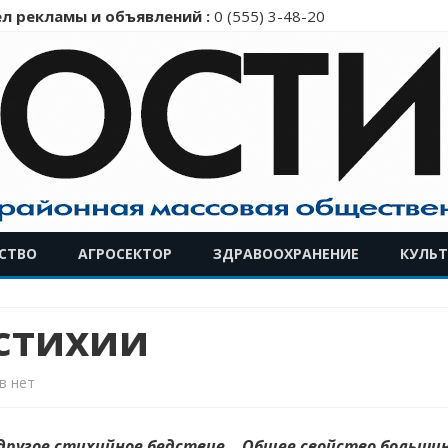
л рекламы и объявлений :
0 (555) 3-48-20
Перейти
СТВО
АГРОСЕКТОР
ЗДРАВООХРАНЕНИЕ
КУЛЬТ
к
содержимому
стихии
к
в
нет
записи
 другое стихийное бедствие… Общее свойство большин