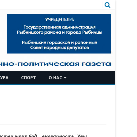
УРА
СПОРТ
О НАС
КОМАНДА
ИСТОРИЧЕСКАЯ СПРАВКА
ства этих бед – внезапность. Увы,