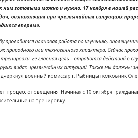
Вместе
 ним готовыми можно и нужно. 17 ноября в нашей ре
против
задач, возникающих при чрезвычайных ситуациях прир
стихии
одится впервые.
ду проводится плановая работа по изучению, оповещению 
ях природного или техногенного характера. Сейчас прох
тренировки. Ее главная цель – отработка действий в сл
ругих видах чрезвычайных ситуаций. Также мы должны зн
одчеркнул военный комиссар г. Рыбницы полковник Оле
ет процесс оповещения. Начиная с 10 октября граждана
асительные на тренировку.