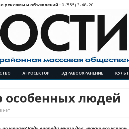
л рекламы и объявлений :
0 (555) 3-48-20
Перейти
СТВО
АГРОСЕКТОР
ЗДРАВООХРАНЕНИЕ
КУЛЬТ
к
содержимому
 особенных людей
к
в
нет
записи
по утрам? Ведь впереди много дел, нужно все успеть