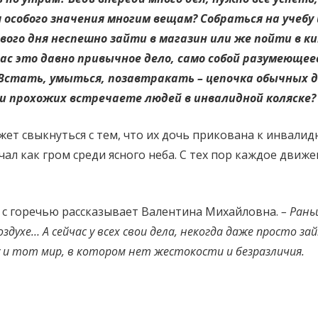
Замкнутый
особого значения многим вещам? Собраться на учебу 
мир
ого дня неспешно зайти в магазин или же пойти в к
особенных
с это давно привычное дело, само собой разумеющеес
 Встать, умыться, позавтракать – цепочка обычных д
людей
ди прохожих встречаете людей в инвалидной коляске?
жет свыкнуться с тем, что их дочь прикована к инвалид
ал как гром среди ясного неба. С тех пор каждое движ
 с горечью рассказывает Валентина Михайловна.
– Рань
оздухе… А сейчас у всех свои дела, некогда даже просто 
 и тот мир, в котором нет жестокости и безразличия.