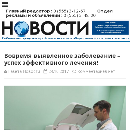
Главный редактор :
0 (555) 3-12-67
Отдел
рекламы и объявлений :
0 (555) 3-48-20
Перейти
к
содержимому
Вовремя выявленное заболевание –
успех эффективного лечения!
к
Газета Новости
24.10.2017
Комментариев
нет
записи
Вовремя
выявленно
заболеван
–