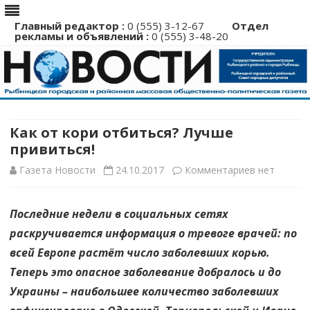
Главный редактор :
0 (555) 3-12-67
Отдел
рекламы и объявлений :
0 (555) 3-48-20
Перейти
к
содержимому
Как от кори отбиться? Лучше
привиться!
к
Газета Новости
24.10.2017
Комментариев
нет
записи
Последние недели в социальных сетях
Как
раскручивается информация о тревоге врачей: по
от
всей Европе растёт число заболевших корью.
кори
Теперь это опасное заболевание добралось и до
Украины – наибольшее количество заболевших
отбиться?