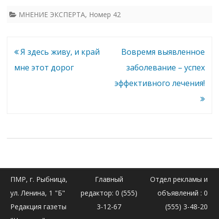
МНЕНИЕ ЭКСПЕРТА
,
Номер 42
Навигация
Я здесь живу, и край
Вовремя выявленное
по
мне этот дорог
заболевание – успех
записям
эффективного лечения!
ПМР, г. Рыбница,
Главный
Отдел рекламы и
ул. Ленина, 1 "Б"
редактор: 0 (555)
объявлений : 0
Редакция газеты
3-12-67
(555) 3-48-20