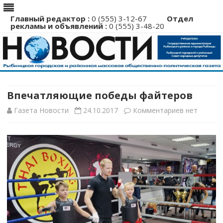
Главный редактор :
0 (555) 3-12-67
Отдел
рекламы и объявлений :
0 (555) 3-48-20
Перейти
к
содержимому
Впечатляющие победы файтеров
к
Газета Новости
24.10.2017
Комментариев
нет
записи
Впечатляю
победы
файтеров