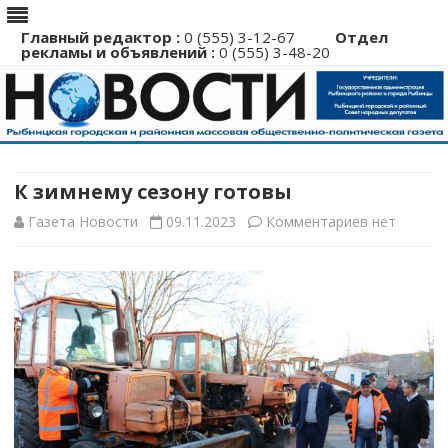
Главный редактор :
0 (555) 3-12-67
Отдел
рекламы и объявлений :
0 (555) 3-48-20
Перейти
к
содержимому
К зимнему сезону готовы
к
Газета Новости
09.11.2023
Комментариев
нет
записи
К
зимнему
сезону
готовы