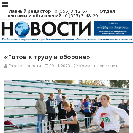
Главный редактор :
0 (555) 3-12-67
Отдел
рекламы и объявлений :
0 (555) 3-48-20
Перейти
к
содержимому
«Готов к труду и обороне»
к
Газета Новости
09.11.2023
Комментариев
нет
записи
«Готов
к
труду
и
обороне»