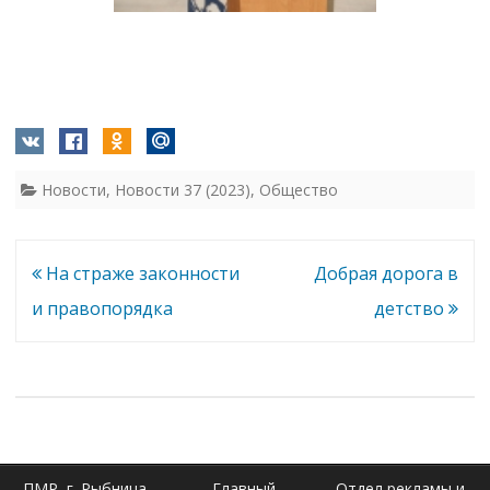
Новости
,
Новости 37 (2023)
,
Общество
Навигация
На страже законности
Добрая дорога в
по
и правопорядка
детство
записям
ПМР, г. Рыбница,
Главный
Отдел рекламы и