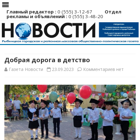
Главный редактор :
0 (555) 3-12-67
Отдел
рекламы и объявлений :
0 (555) 3-48-20
Перейти
к
содержимому
Добрая дорога в детство
к
Газета Новости
23.09.2023
Комментариев
нет
записи
Добрая
дорога
в
детство