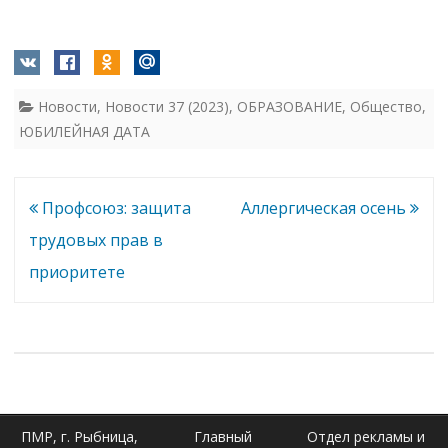
Новости
,
Новости 37 (2023)
,
ОБРАЗОВАНИЕ
,
Общество
,
ЮБИЛЕЙНАЯ ДАТА
Навигация
Профсоюз: защита
Аллергическая осень
по
трудовых прав в
записям
приоритете
ПМР, г. Рыбница,
Главный
Отдел рекламы и