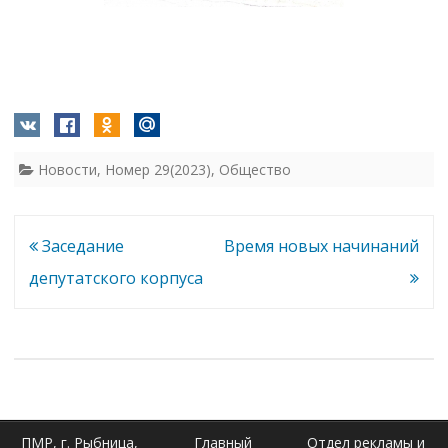
Новости
,
Номер 29(2023)
,
Общество
Навигация
Заседание
Время новых начинаний
по
депутатского корпуса
записям
ПМР, г. Рыбница,
Главный
Отдел рекламы и