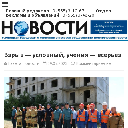
Главный редактор :
0 (555) 3-12-67
Отдел
рекламы и объявлений :
0 (555) 3-48-20
Перейти
к
содержимому
Взрыв — условный, учения — всерьёз
к
Газета Новости
29.07.2023
Комментариев
нет
записи
Взрыв
—
условный,
учения
—