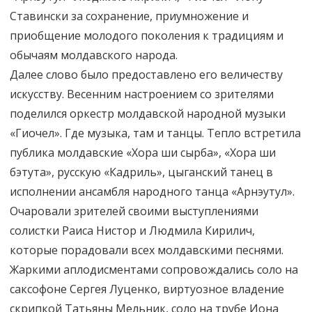
Ставински за сохранение, приумножение и
приобщение молодого поколения к традициям и
обычаям молдавского народа.
Далее слово было предоставлено его величеству
искусству. Весенним настроением со зрителями
поделился оркестр молдавской народной музыки
«Гиочел». Где музыка, там и танцы. Тепло встретила
публика молдавские «Хора ши сырба», «Хора ши
бэтута», русскую «Кадриль», цыганский танец в
исполнении ансамбля народного танца «Арнэутул».
Очаровали зрителей своими выступлениями
солистки Раиса Нистор и Людмила Кирилич,
которые порадовали всех молдавскими песнями.
Жаркими аплодисментами сопровождались соло на
саксофоне Сергея Луценко, виртуозное владение
скрипкой Татьяны Мельник, соло на трубе Иона