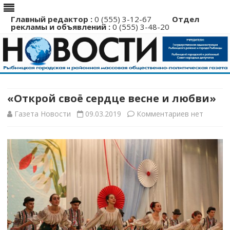
Главный редактор :
0 (555) 3-12-67
Отдел
рекламы и объявлений :
0 (555) 3-48-20
Перейти
к
содержимому
«Открой своё сердце весне и любви»
к
Газета Новости
09.03.2019
Комментариев
нет
записи
«Открой
своё
сердце
весне
и