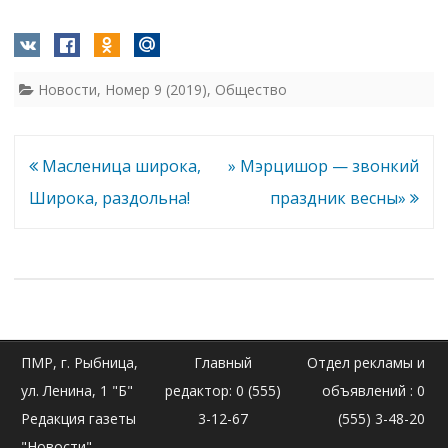
Новости
,
Номер 9 (2019)
,
Общество
Навигация
Масленица широка,
» Мэрцишор — звонкий
по
Широка, раздольна!
праздник весны»
записям
ПМР, г. Рыбница,
Главный
Отдел рекламы и
ул. Ленина, 1 "Б"
редактор: 0 (555)
объявлений : 0
Редакция газеты
3-12-67
(555) 3-48-20
"Новости"