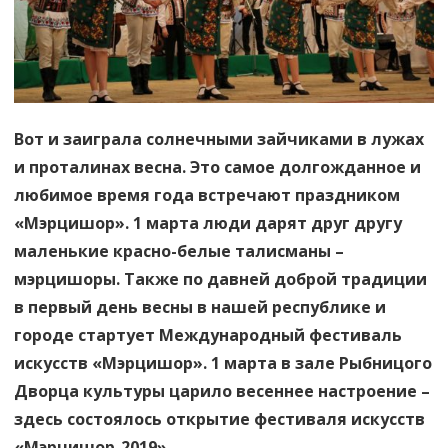
любви»
Вот и заиграла солнечными зайчиками в лужах
и проталинах весна. Это самое долгожданное и
любимое время года встречают праздником
«Мэрцишор». 1 марта люди дарят друг другу
маленькие красно-белые талисманы –
мэрцишоры. Также по давней доброй традиции
в первый день весны в нашей республике и
городе стартует Международный фестиваль
искусств «Мэрцишор». 1 марта в зале Рыбницого
Дворца культуры царило весеннее настроение –
здесь состоялось открытие фестиваля искусств
«Мэрцишор-2019».