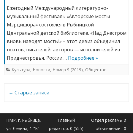
Ежегодный Международный литературно-
музыкальный фестиваль «Авторские мосты
Мэрцишора» состоялся в Рыбницкой
Центральной детской библиотеке. «Над Днестром
вновь наводят мосты!» – этот девиз объединил
поэтов, писателей, авторов — исполнителей из
Приднестровья, России,…
Подробнее »
Культура
,
Новости
,
Номер 9 (2019)
,
Общество
Навигация
←
Старые записи
по
записи
ПМР, г. Рыбница,
Главный
Отдел рекламы и
ул. Ленина, 1 "Б"
редактор: 0 (555)
объявлений : 0