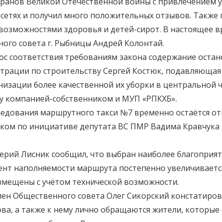
теранов Великой Отечественной войны с привлечением у
сетях и получил много положительных отзывов. Также
озможностями здоровья и детей-сирот. В настоящее вре
го совета г. Рыбницы Андрей Колонтай.
рос соответствия требованиям закона содержание остан
страции по строительству Сергей Костюк, подавляющая 
анизации более качественной их уборки в центральной
 компанией-собственником и МУП «РПКХБ».
следования маршрутного такси №7 временно остаётся о
иком по инициативе депутата ВС ПМР Вадима Кравчука
ерий Лисник сообщил, что выбран наиболее благоприят
нт наполняемости маршрута постепенно увеличивается.
азмещены с учётом технической возможности.
ен Общественного совета Олег Сикорский констатиров
а, а также к нему лично обращаются жители, которые