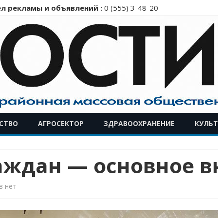
л рекламы и объявлений :
0 (555) 3-48-20
Перейти
СТВО
АГРОСЕКТОР
ЗДРАВООХРАНЕНИЕ
КУЛЬТ
к
содержимому
ждан — основное 
к
в
нет
записи