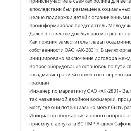
приняли участие в съёмках ролика для ве
впоследствии был размещён в социальных 
целью поддержки детей с ограниченными в
проинформировал председатель Молодёжно
Далее в повестке дня был рассмотрен воп
Как пояснил заместитель главы госадмини
собственности ОАО «АК-2831». В целях орг
инициировано заключение договора между
Вопрос оборудования остановок по пути 
госадминистрацией совместно с перевозч
граждан.
Инженер по маркетингу ОАО «АК-2831» Вал
так называемой двойной восьмерки, проце
мест, где они потенциально могут быть р
Инициатор обсуждения данного вопроса чл
приёмную депутата ВС ПМР Андрея Сафонов