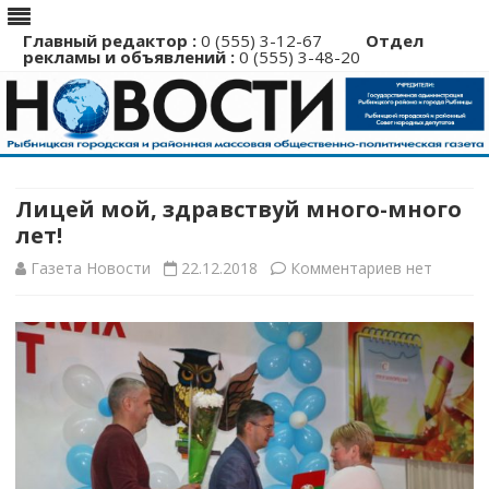
Главный редактор :
0 (555) 3-12-67
Отдел
рекламы и объявлений :
0 (555) 3-48-20
Перейти
к
содержимому
Лицей мой, здравствуй много-много
лет!
к
Газета Новости
22.12.2018
Комментариев
нет
записи
Лицей
мой,
здравствуй
много-