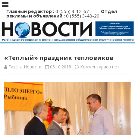
Главный редактор :
0 (555) 3-12-67
Отдел
рекламы и объявлений :
0 (555) 3-48-20
Перейти
к
содержимому
«Теплый» праздник тепловиков
к
Газета Новости
06.10.2018
Комментариев
нет
записи
«Теплый»
праздник
тепловиков