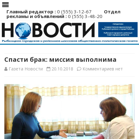
Главный редактор :
0 (555) 3-12-67
Отдел
рекламы и объявлений :
0 (555) 3-48-20
Перейти
к
содержимому
Спасти брак: миссия выполнима
к
Газета Новости
20.10.2018
Комментариев
нет
записи
Спасти
брак:
миссия
выполнима