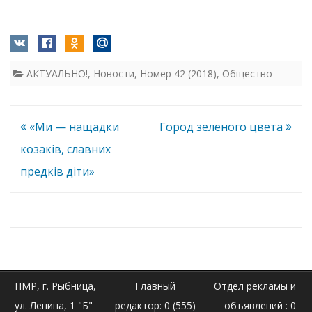
АКТУАЛЬНО!
,
Новости
,
Номер 42 (2018)
,
Общество
Навигация
«Ми — нащадки
Город зеленого цвета
по
козакiв, славних
записям
предкiв дiти»
ПМР, г. Рыбница,
Главный
Отдел рекламы и
ул. Ленина, 1 "Б"
редактор: 0 (555)
объявлений : 0