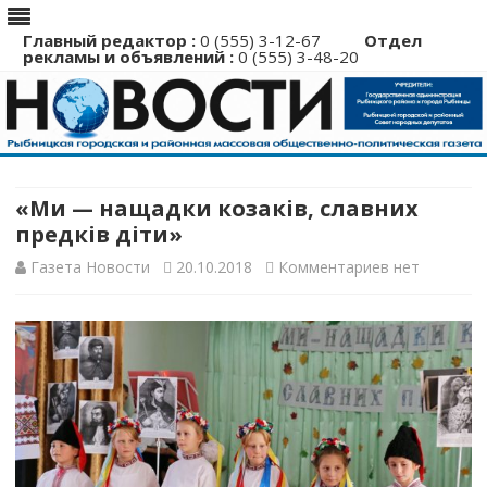
Главный редактор :
0 (555) 3-12-67
Отдел
рекламы и объявлений :
0 (555) 3-48-20
Перейти
к
содержимому
«Ми — нащадки козакiв, славних
предкiв дiти»
к
Газета Новости
20.10.2018
Комментариев
нет
записи
«Ми
—
нащадки
козакiв,