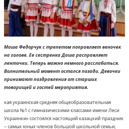
славних
предкiв
дiти»
Маша Федорчук с трепетом поправляет веночек
на голове. Ее сестренка Даша расправляет
ленточки. Теперь можно немного расслабиться.
Волнительный момент остался позади. Девочки
принимают поздравления от старших
товарищей и гостей мероприятия.
кая украинская средняя общеобразовательная
школа №1 с гимназическими классами имени Леси
Украинки» состоялся настоящий казацкий праздник
– самых юных членов большой школьной семьи,