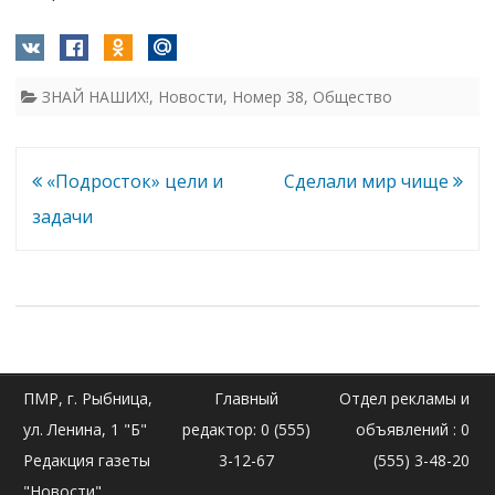
ЗНАЙ НАШИХ!
,
Новости
,
Номер 38
,
Общество
Навигация
«Подросток» цели и
Сделали мир чище
по
задачи
записям
ПМР, г. Рыбница,
Главный
Отдел рекламы и
ул. Ленина, 1 "Б"
редактор: 0 (555)
объявлений : 0
Редакция газеты
3-12-67
(555) 3-48-20
"Новости"