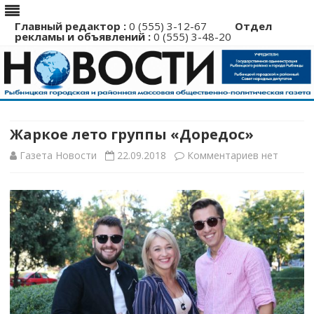
Главный редактор :
0 (555) 3-12-67
Отдел
рекламы и объявлений :
0 (555) 3-48-20
Перейти
к
содержимому
Жаркое лето группы «Доредос»
к
Газета Новости
22.09.2018
Комментариев
нет
записи
Жаркое
лето
группы
«Доредос»