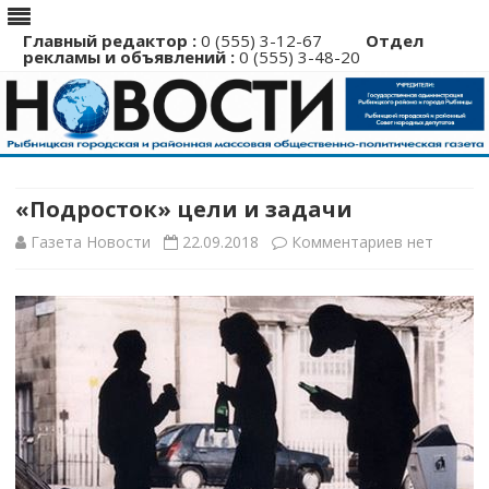
Главный редактор :
0 (555) 3-12-67
Отдел
рекламы и объявлений :
0 (555) 3-48-20
Перейти
к
содержимому
«Подросток» цели и задачи
к
Газета Новости
22.09.2018
Комментариев
нет
записи
«Подросто
цели
и
задачи