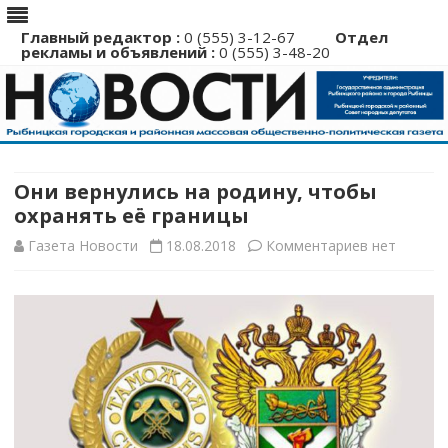
Главный редактор :
0 (555) 3-12-67
Отдел
рекламы и объявлений :
0 (555) 3-48-20
Перейти
к
содержимому
Они вернулись на родину, чтобы
охранять её границы
к
Газета Новости
18.08.2018
Комментариев
нет
записи
Они
вернулись
на
родину,