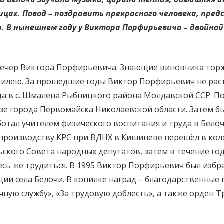
ицах. Повод – поздравить прекрасного человека, пре
. В нынешнем году у Виктора Порфирьевича – двойной 
чер Виктора Порфирьевича. Знающие виновника торжес
билею. За прошедшие годы Виктор Порфирьевич не раст
ода в с. Шмалена Рыбницкого района Молдавской ССР. 
е города Первомайска Николаевской области. Затем бы
работал учителем физического воспитания и труда в Бел
производству КРС при ВДНХ в Кишиневе перешёл в колхо
ского Совета народных депутатов, затем в течение го
десь же трудиться. В 1995 Виктор Порфирьевич был избр
ии села Белочи. В копилке наград – благодарственные
ечную службу», «За трудовую доблесть», а также орден 