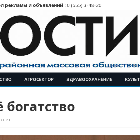
л рекламы и объявлений :
0 (555) 3-48-20
Перейти
СТВО
АГРОСЕКТОР
ЗДРАВООХРАНЕНИЕ
КУЛЬТ
к
содержимому
 богатство
к
в
нет
записи