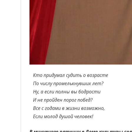
Кто придумал судить о возрасте
По числу промелькнувших лет?
Ну, а если полны вы бодрости
И не пройден порог побед?
Все с годами в жизни возможно,
Если молод душой человек!
В минувшую пятницу в Доме культуры сел