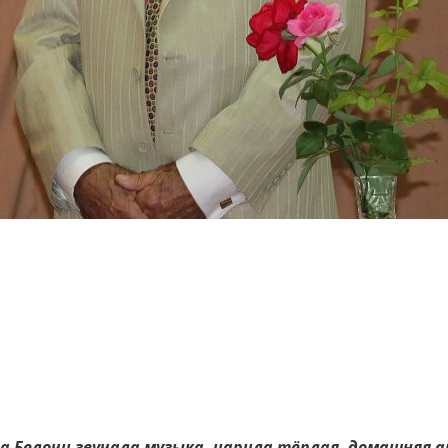
а Белочи звучала музыка, царила тёплая, домашняя а