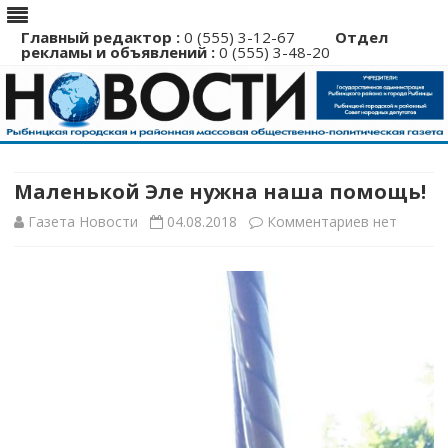
Главный редактор :
0 (555) 3-12-67
Отдел
рекламы и объявлений :
0 (555) 3-48-20
Перейти
к
содержимому
Маленькой Эле нужна наша помощь!
к
Газета Новости
04.08.2018
Комментариев
нет
записи
Маленькой
Эле
нужна
наша
помощь!