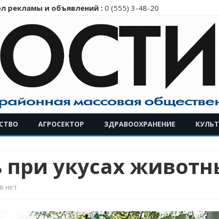
л рекламы и объявлений :
0 (555) 3-48-20
Перейти
СТВО
АГРОСЕКТОР
ЗДРАВООХРАНЕНИЕ
КУЛЬТ
к
содержимому
 при укусах животн
к
в
нет
записи