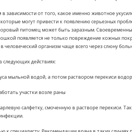
 в зависимости от того, какое именно животное укусило
 которые могут привести к появлению серьезных пробле
здоровый питомец может быть заразным. Своевременный
 кошкой появляется не только повреждение кожных покр
человеческий организм чаще всего через слюну больн
в следующих действиях:
са мыльной водой, а потом раствором перекиси водор
аботать участки возле раны
марлевую салфетку, смоченную в растворе перекиси. Т
инфекции.
ю к специалисту. Рекомендации врача в таких случаях 