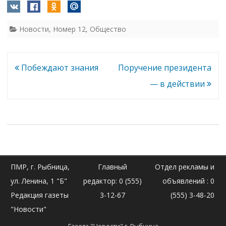
Новости
,
Номер 12
,
Общество
Навигация
Побеждают знания
Поручение президента
по
— в действии
записям
ПМР, г. Рыбница,
Главный
Отдел рекламы и
ул. Ленина, 1 "Б"
редактор: 0 (555)
объявлений : 0
Редакция газеты
3-12-67
(555) 3-48-20
"Новости"