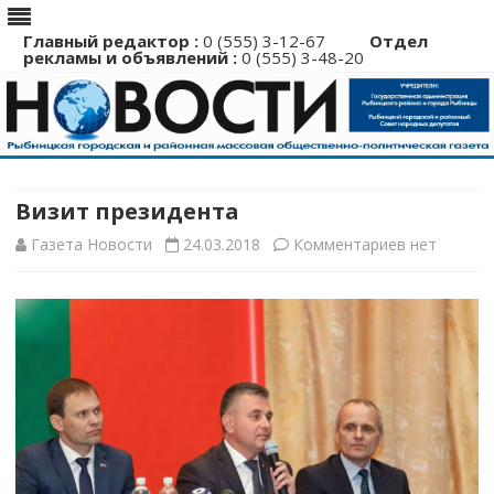
Главный редактор :
0 (555) 3-12-67
Отдел
рекламы и объявлений :
0 (555) 3-48-20
Перейти
к
содержимому
Визит президента
к
Газета Новости
24.03.2018
Комментариев
нет
записи
Визит
президента