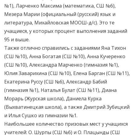
№1), Ларченко Максима (математика, СШ №6),
Мезера Марии (официальный (русский) язык и
литература, Михайловская МООШ-д/с). Это те
учащиеся, у которых процент выполнения заданий
95 и выше.
Также отлично справились с заданиями Яна Тихон
(СШ №10), Анна Богатая (СШ №10), Анна Кучеренко
(СШ №10), Александра Марченко (гимназия №1),
Юлия Заварихина (СШ №10), Елена Барган (СШ №11),
Екатерина Руссу (СШ №6), Александр Бабий
(гимназия №1), Наталья Булат (СШ №11), Диана
Морарь (Журская школа), Даниела Курка
(Выхватинецкая школа), а также Дмитрий Зубицкий
и Илья Сушко из гимназии №1.
Наибольшее количество призовых мест у учащихся
учителей: О. Шурпы (СШ №6) и О. Плацынды (СШ