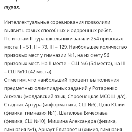
турах.
Интеллектуальные соревнования позволили
выявить самых способных и одаренных ребят.
По итогам II тура школьники заняли 254 призовых
места: I – 51, II – 73, III – 129. Наибольшее количество
призовых мест у гимназии №1, на их счету 56
призовых мест. На II месте – СШ №6 (54 места), на III
– СШ №10 (42 места).
Отметим, что наибольший процент выполнения
предметных олимпиадных заданий у Ротаренко
Анжелы (молдавский язык, Строенецкая МСОШ-д/с),
Стадник Артура (информатика, СШ №6), Цою Юлии
(физика, гимназия №1), Шагалова Вячеслава
(физика, СШ №10), Мишина Александра (физика,
гимназия №1), Арнаут Елизаветы (химия, гимназия