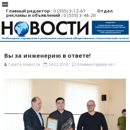
Главный редактор :
0 (555) 3-12-67
Отдел
рекламы и объявлений :
0 (555) 3-48-20
Перейти
к
содержимому
Вы за инженерию в ответе!
к
Газета Новости
24.02.2018
Комментариев
нет
записи
Вы
за
инженерию
в
ответе!