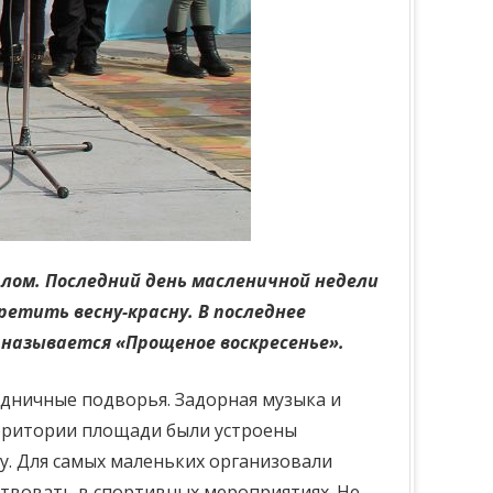
плом. Последний день масленичной недели
етить весну-красну. В последнее
 называется «Прощеное воскресенье».
здничные подворья. Задорная музыка и
ерритории площади были устроены
у. Для самых маленьких организовали
ствовать в спортивных мероприятиях. Не