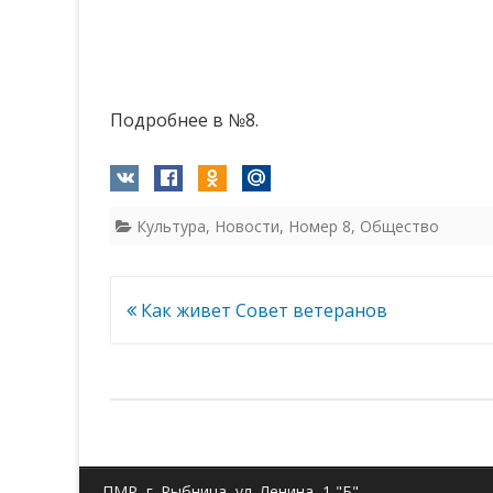
Подробнее в №8.
Культура
,
Новости
,
Номер 8
,
Общество
Навигация
Как живет Совет ветеранов
по
записям
ПМР, г. Рыбница, ул. Ленина, 1 "Б"