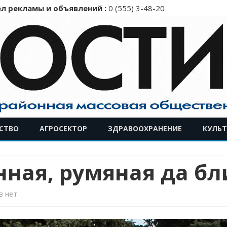
л рекламы и объявлений :
0 (555) 3-48-20
Перейти
СТВО
АГРОСЕКТОР
ЗДРАВООХРАНЕНИЕ
КУЛЬТ
к
содержимому
нная, румяная да б
к
в
нет
записи