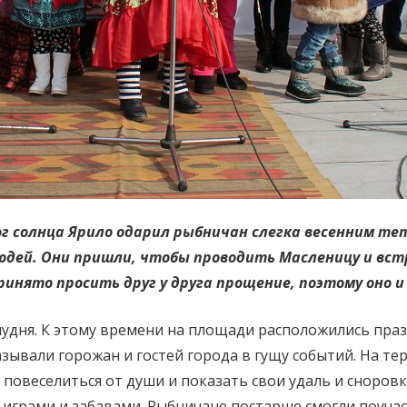
ог солнца Ярило одарил рыбничан слегка весенним те
дей. Они пришли, чтобы проводить Масленицу и встр
ринято просить друг у друга прощение, поэтому оно и
удня. К этому времени на площади расположились пра
зывали горожан и гостей города в гущу событий. На т
повеселиться от души и показать свои удаль и сноровк
 играми и забавами. Рыбничане постарше смогли поуча