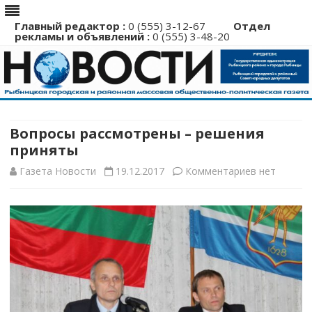
Главный редактор :
0 (555) 3-12-67
Отдел
рекламы и объявлений :
0 (555) 3-48-20
Перейти
к
содержимому
Вопросы рассмотрены – решения
приняты
к
Газета Новости
19.12.2017
Комментариев
нет
записи
Вопросы
рассмотре
–
решения