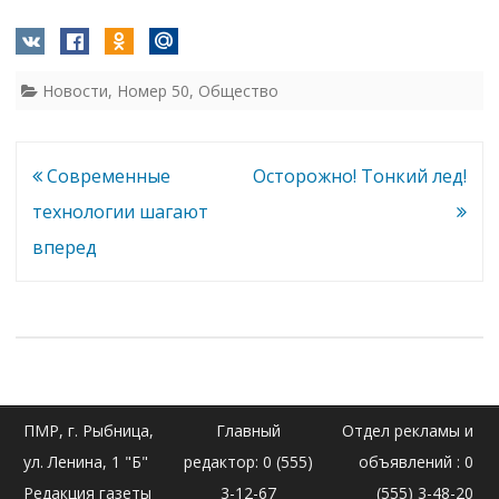
Новости
,
Номер 50
,
Общество
Навигация
Современные
Осторожно! Тонкий лед!
по
технологии шагают
записям
вперед
ПМР, г. Рыбница,
Главный
Отдел рекламы и
ул. Ленина, 1 "Б"
редактор: 0 (555)
объявлений : 0
Редакция газеты
3-12-67
(555) 3-48-20