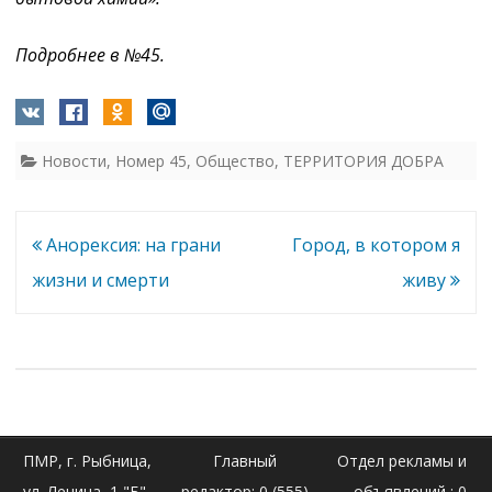
Подробнее в №45.
Новости
,
Номер 45
,
Общество
,
ТЕРРИТОРИЯ ДОБРА
Навигация
Анорексия: на грани
Город, в котором я
по
жизни и смерти
живу
записям
ПМР, г. Рыбница,
Главный
Отдел рекламы и
ул. Ленина, 1 "Б"
редактор: 0 (555)
объявлений : 0