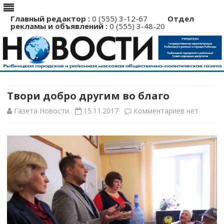
Главный редактор :
0 (555) 3-12-67
Отдел
рекламы и объявлений :
0 (555) 3-48-20
Перейти
к
содержимому
Твори добро другим во благо
к
Газета Новости
15.11.2017
Комментариев
нет
записи
Твори
добро
другим
во
благо