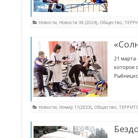
Новости
,
Новости 36 (2024)
,
Общество
,
ТЕРР
«Сол
21 марта 
которое о
Рыбницк
Новости
,
Номер 11(2023)
,
Общество
,
ТЕРРИТ
Безд