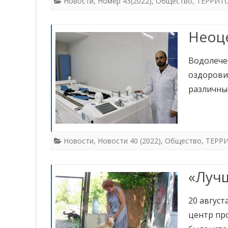
Новости
,
Номер 43(2022)
,
Общество
,
ТЕРРИТ
Неоц
Водолече
оздорови
различны
Новости
,
Новости 40 (2022)
,
Общество
,
ТЕРР
«Луч
20 авгус
центр пр