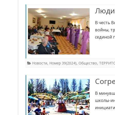
Люди
В честь 
войны, т
сединой 
Новости
,
Номер 39(2024)
,
Общество
,
ТЕРРИТ
Согре
В минувш
школы-инт
инициати