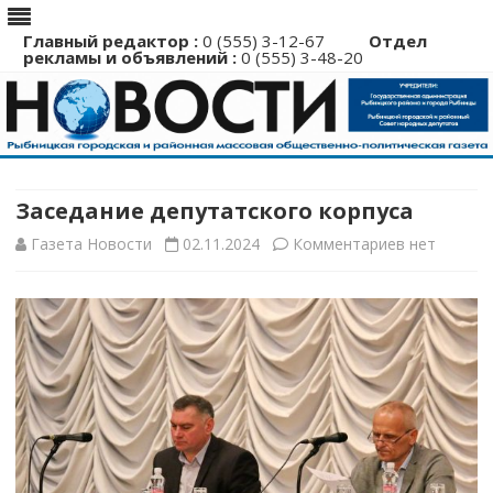
Главный редактор :
0 (555) 3-12-67
Отдел
рекламы и объявлений :
0 (555) 3-48-20
Перейти
к
содержимому
Заседание депутатского корпуса
к
Газета Новости
02.11.2024
Комментариев
нет
записи
Заседание
депутатско
корпуса