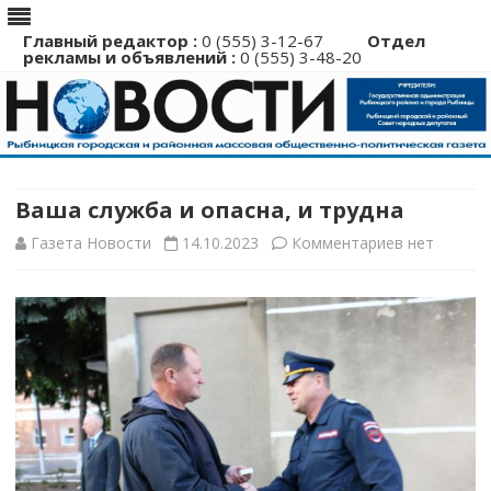
Главный редактор :
0 (555) 3-12-67
Отдел
рекламы и объявлений :
0 (555) 3-48-20
Перейти
к
содержимому
Ваша служба и опасна, и трудна
к
Газета Новости
14.10.2023
Комментариев
нет
записи
Ваша
служба
и
опасна,
и