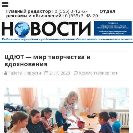
Главный редактор :
0 (555) 3-12-67
Отдел
рекламы и объявлений :
0 (555) 3-48-20
Перейти
к
содержимому
ЦДЮТ — мир творчества и
вдохновения
к
Газета Новости
21.10.2023
Комментариев
нет
записи
ЦДЮТ
—
мир
творчества