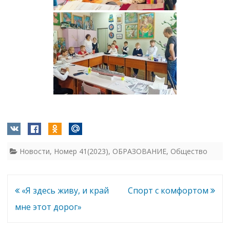
Новости
,
Номер 41(2023)
,
ОБРАЗОВАНИЕ
,
Общество
Навигация
«Я здесь живу, и край
Спорт с комфортом
по
мне этот дорог»
записям