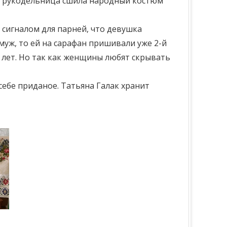
бе рукодельница сшила народный костюм
 сигналом для парней, что девушка
муж, то ей на сарафан пришивали уже 2-й
0 лет. Но так как женщины любят скрывать
себе приданое. Татьяна Галак хранит