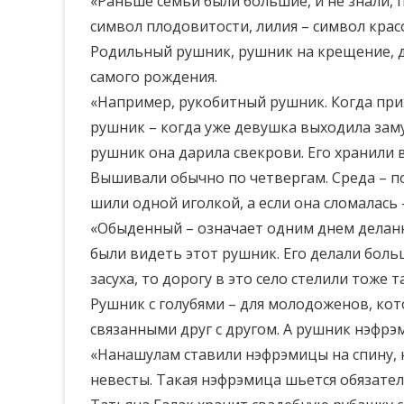
«Раньше семьи были большие, и не знали, 
символ плодовитости, лилия – символ красо
Родильный рушник, рушник на крещение, д
самого рождения.
«Например, рукобитный рушник. Когда прих
рушник – когда уже девушка выходила заму
рушник она дарила свекрови. Его хранили в
Вышивали обычно по четвергам. Среда – п
шили одной иголкой, а если она сломалась
«Обыденный – означает одним днем деланн
были видеть этот рушник. Его делали боль
засуха, то дорогу в это село стелили тоже
Рушник с голубями – для молодоженов, кот
связанными друг с другом. А рушник нэфрэ
«Нанашулам ставили нэфрэмицы на спину, н
невесты. Такая нэфрэмица шьется обязател