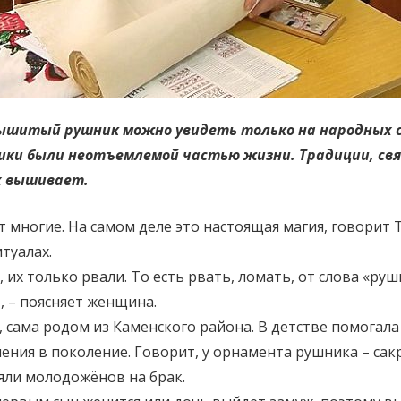
 Вышитый рушник можно увидеть только на народных 
ники были неотъемлемой частью жизни. Традиции, св
х вышивает.
многие. На самом деле это настоящая магия, говорит Т
туалах.
их только рвали. То есть рвать, ломать, от слова «руш
», – поясняет женщина.
 сама родом из Каменского района. В детстве помогала 
ения в поколение. Говорит, у орнамента рушника – сак
яли молодожёнов на брак.