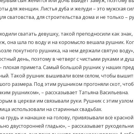
первым сын женится или дочь выйдет замуж, поэтому в
ты для женщин. Листья дуба и желуди – это мужская сил
ля сватовства, для строительства дома и не только –
одили сватать девушку, такой преподносили как знак, 
ж, она шла по воду и на коромысло вешала рушник. Ког
озле покутного рушника, на нем держали святую воду»,
остный день, поэтому в четверг с чистыми руками и ду
 – плохая примета. Самый большой рушник у наших пред
ый. Такой рушник вышивали всем селом, чтобы вышить
шого размера. Под этим рушником прогоняли скот, чтоб
 таким рушником», – рассказывает Татьяна Васильевна.
орым в церкви им связывали руки. Рушник с этим узлом
мица использовали на старинных свадьбах.
а грудь и нанашке на голову, привязывали всё красной
ьно двусторонней гладью», – рассказывает рукодельни