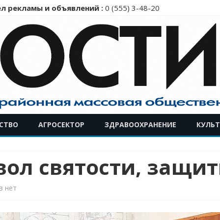
л рекламы и объявлений :
0 (555) 3-48-20
Перейти
СТВО
АГРОСЕКТОР
ЗДРАВООХРАНЕНИЕ
КУЛЬТ
к
содержимому
ол святости, защит
к
в
нет
записи