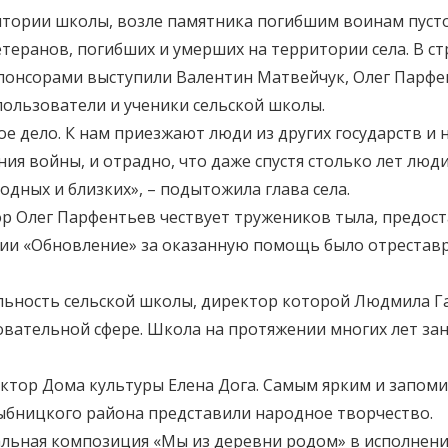
тории школы, возле памятника погибшим воинам пусто
теранов, погибших и умерших на территории села. В с
понсорами выступили Валентин Матвейчук, Олег Парфе
пользователи и ученики сельской школы.
е дело. К нам приезжают люди из других государств и
ния войны, и отрадно, что даже спустя столько лет люд
одных и близких», – подытожила глава села.
сор Олег Парфентьев чествует тружеников тыла, предос
тии «Обновление» за оказанную помощь было отрестав
тельность сельской школы, директор которой Людмила
овательной сфере. Школа на протяжении многих лет за
ректор Дома культуры Елена Дога. Самым ярким и запом
ыбницкого района представили народное творчество.
кальная композиция «Мы из деревни родом» в исполн