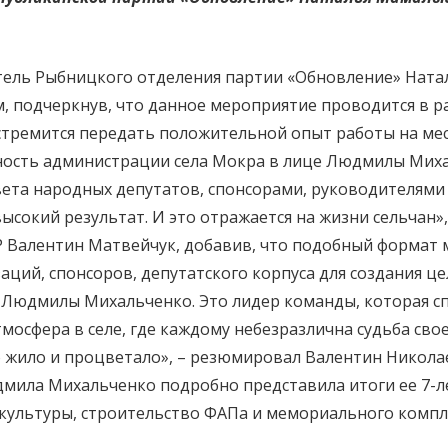
тель Рыбницкого отделения партии «Обновление» Ната
 подчеркнув, что данное мероприятие проводится в ра
 стремится передать положительной опыт работы на ме
ьность администрации села Мокра в лице Людмилы Миха
вета народных депутатов, спонсорами, руководителями
сокий результат. И это отражается на жизни сельчан»
Р Валентин Матвейчук, добавив, что подобный формат
аций, спонсоров, депутатского корпуса для создания ц
 Людмилы Михальченко. Это лидер команды, которая с
тмосфера в селе, где каждому небезразлична судьба с
 жило и процветало», – резюмировал Валентин Никола
дмила Михальченко подробно представила итоги ее 7-л
 культуры, строительство ФАПа и мемориального компле