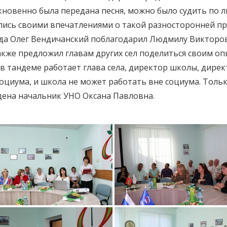
новенно была передана песня, можно было судить по 
ились своими впечатлениями о такой разносторонней пр
ода Олег Вендичанский поблагодарил Людмилу Викторов
акже предложил главам других сел поделиться своим оп
к в тандеме работает глава села, директор школы, дир
социума, и школа не может работать вне социума. Толь
дена начальник УНО Оксана Павловна.