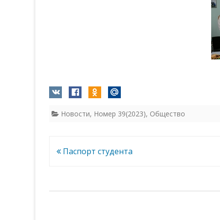
Новости
,
Номер 39(2023)
,
Общество
Навигация
Паспорт студента
по
записям