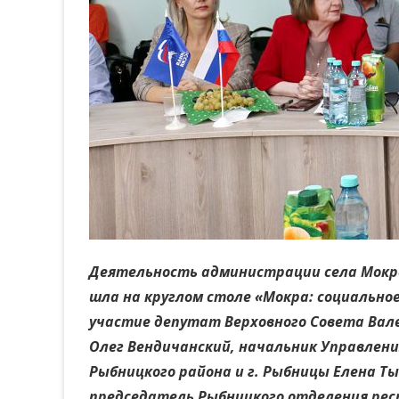
Деятельность администрации села Мокра
шла на круглом столе «Мокра: социально
участие депутат Верховного Совета Вал
Олег Вендичанский, начальник Управлен
Рыбницкого района и г. Рыбницы Елена Т
председатель Рыбницкого отделения рес