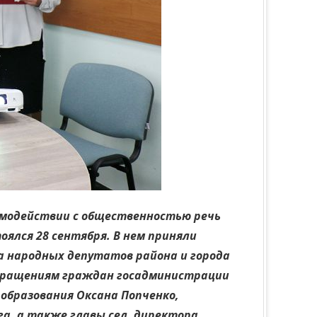
имодействии с общественностью речь
оялся 28 сентября. В нем приняли
 народных депутатов района и города
 обращениям граждан госадминистрации
 образования Оксана Попченко,
а, а также главы сел, директора