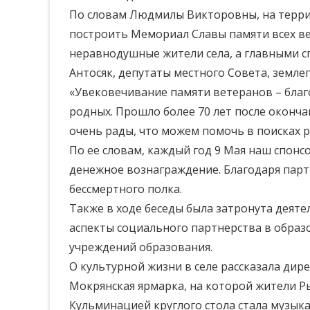
По словам Людмилы Викторовны, на терри
построить Мемориал Славы памяти всех ве
неравнодушные жители села, а главными с
Антосяк, депутаты местного Совета, земле
«Увековечивание памяти ветеранов – благо
родных. Прошло более 70 лет после оконча
очень рады, что можем помочь в поисках р
По ее словам, каждый год 9 Мая наш спон
денежное вознаграждение. Благодаря пар
бессмертного полка.
Также в ходе беседы была затронута дея
аспекты социального партнерства в образ
учреждений образования.
О культурной жизни в селе рассказала ди
Мокрянская ярмарка, на которой жители Р
Кульминацией круглого стола стала музы