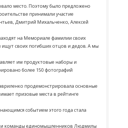
вало место. Поэтому было предложено
троительстве принимали участие
нтьев, Дмитрий Михальченко, Алексей
 находят на Мемориале фамилии своих
и ищут своих погибших отцов и дедов. А мы
тавляет им продуктовые наборы и
рировано более 150 фотографий
 Гавриленко продемонстрировала основные
нимает призовые места в рейтинге
инающимся событием этого года стала
ении команды единомышленников Людмилы